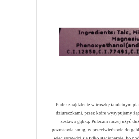
Puder znajdziecie w troszkę tandetnym pl
dziureczkami, przez które wysypujemy żą
zestawu gąbką. Polecam raczej użyć duże
pozostawia smug, w przeciwieństwie do gąbki
więc sprawdzi się tylko stacjonarnie, bo 