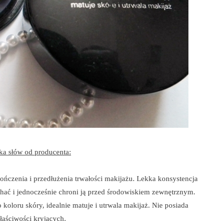
ka słów od producenta:
ńczenia i przedłużenia trwałości makijażu. Lekka konsystencja
ać i jednocześnie chroni ją przed środowiskiem zewnętrznym.
koloru skóry, idealnie matuje i utrwala makijaż. Nie posiada
łaściwości kryjących.