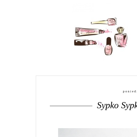
ponied
Sypko Sypk