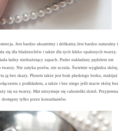
tencja. Jest bardzo aksamitny i delikatny.Jest bardzo naturalny i
ada się dla bladziochów i także dla tych lekko opalonych twarzy.
siada ładny niedrażniący zapach. Puder nakładany pędzlem nie
 twarzy. Nie zatyka porów, nie uczula. Świetnie wygładza skórę,
ia ją bez skazy. Plusem także jest brak płaskiego looku, makijaż
połączeniu z podkładem, a także i bez niego jeśli macie skórę bez
aży się na twarzy. Mat utrzymuje się calusieńki dzień. Przyjemna
ty dostępny tylko przez konsultantów.