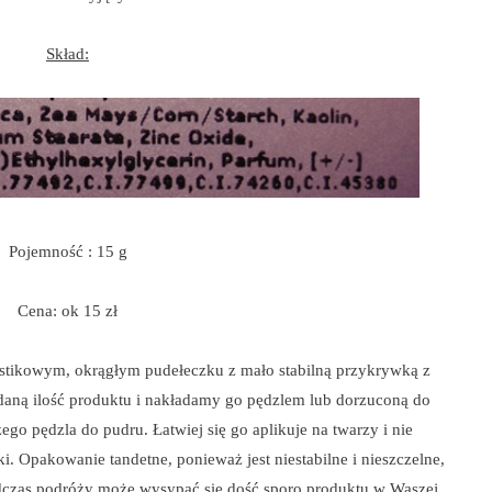
Skład:
Pojemność : 15 g
Cena: ok 15 zł
astikowym, okrągłym pudełeczku z mało stabilną przykrywką z
daną ilość produktu i nakładamy go pędzlem lub dorzuconą do
go pędzla do pudru. Łatwiej się go aplikuje na twarzy i nie
. Opakowanie tandetne, ponieważ jest niestabilne i nieszczelne,
podczas podróży może wysypać się dość sporo produktu w Waszej